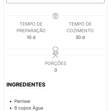
TEMPO DE
TEMPO DE
PREPARAÇÃO
COZIMENTO
dias
dias
10
d
30
d
PORÇÕES
0
INGREDIENTES
Pentear
6
copos
Água