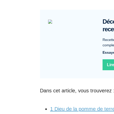
Déco
rece
Recett
complet
Essaye
Lir
Dans cet article, vous trouverez 
1
Dieu de la pomme de terr