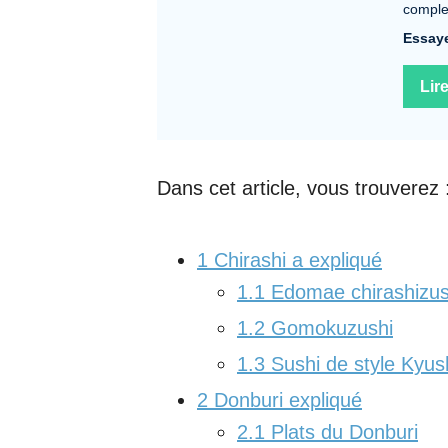
complet
Essaye
Lir
Dans cet article, vous trouverez 
1
Chirashi a expliqué
1.1
Edomae chirashizus
1.2
Gomokuzushi
1.3
Sushi de style Kyus
2
Donburi expliqué
2.1
Plats du Donburi