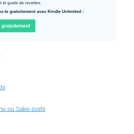
 et guide de recettes.
z-le gratuitement avec Kindle Unlimited :
e gratuitement
:
hi
hu ou Sake-zushi