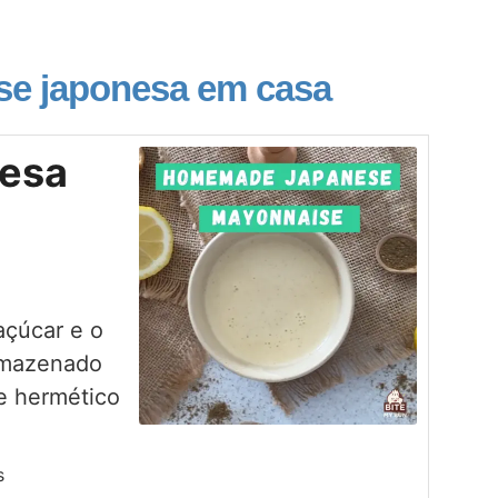
se japonesa em casa
nesa
açúcar e o
armazenado
e hermético
s