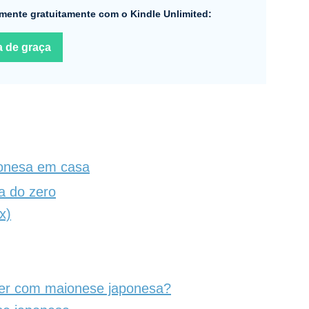
mente gratuitamente com o Kindle Unlimited:
a de graça
onesa em casa
a do zero
x)
er com maionese japonesa?