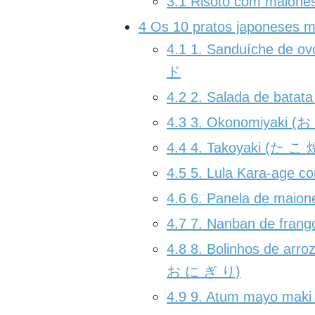
3.1
Risoto com maiones
4
Os 10 pratos japoneses m
4.1
1. Sanduíche de o
ド
4.2
2. Salada de bata
4.3
3. Okonomiyaki (
4.4
4. Takoyaki (た こ 
4.5
5. Lula Kara-age c
4.6
6. Panela de maio
4.7
7. Nanban de frang
4.8
8. Bolinhos de arr
お に ぎ り)
4.9
9. Atum mayo maki 