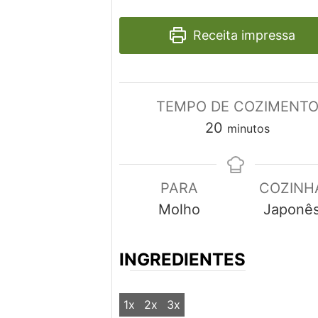
Receita impressa
TEMPO DE COZIMENT
minutos
20
minutos
PARA
COZINH
Molho
Japonê
INGREDIENTES
1x
2x
3x