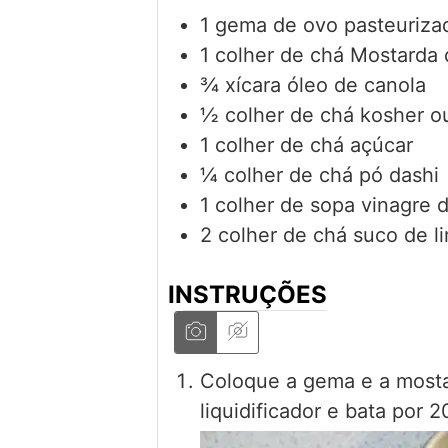
1
gema de ovo pasteuriza
1
colher de chá
Mostarda 
¾
xícara
óleo de canola
½
colher de chá
kosher o
1
colher de chá
açúcar
¼
colher de chá
pó dashi
1
colher de sopa
vinagre d
2
colher de chá
suco de l
INSTRUÇÕES
Coloque a gema e a mosta
liquidificador e bata por 