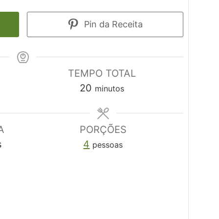
Pin da Receita
O
TEMPO TOTAL
minutos
20
minutos
A
PORÇÕES
s
4
pessoas