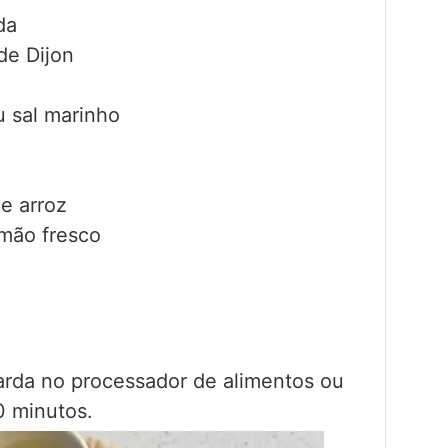
da
de Dijon
u sal marinho
e arroz
imão fresco
rda no processador de alimentos ou
20 minutos.