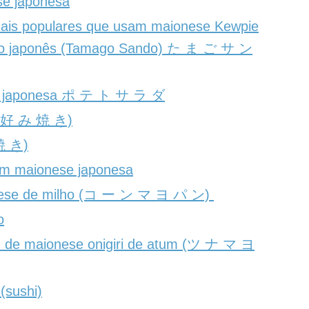
e japonesa
ais populares que usam maionese Kewpie
vo japonês (Tamago Sando) た ま ご サ ン
ta japonesa ポ テ ト サ ラ ダ
お 好 み 焼 き)
焼 き)
om maionese japonesa
nese de milho (コ ー ン マ ヨ パ ン)
o
oz de maionese onigiri de atum (ツ ナ マ ヨ
(sushi)