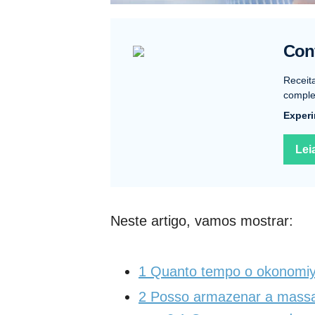
Conf
Receit
complet
Experi
Lei
Neste artigo, vamos mostrar:
1
Quanto tempo o okonomiyak
2
Posso armazenar a massa