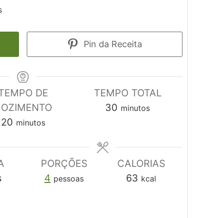
s
Pin da Receita
TEMPO DE
TEMPO TOTAL
minutos
COZIMENTO
30
minutos
minutos
20
minutos
A
PORÇÕES
CALORIAS
s
4
63
pessoas
kcal