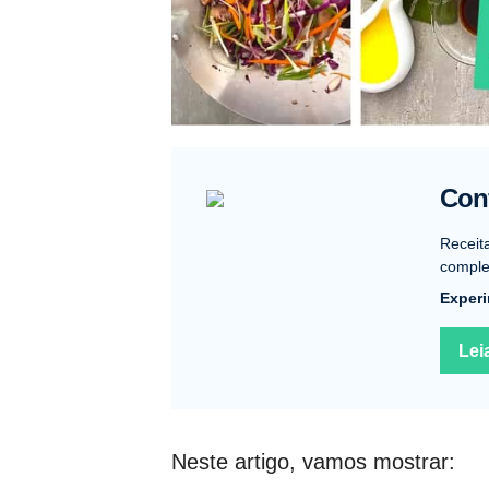
Conf
Receit
complet
Experi
Lei
Neste artigo, vamos mostrar: