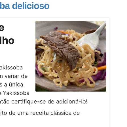
ba delicioso
e
lho
Yakissoba
 variar de
s a única
o Yakissoba
tão certifique-se de adicioná-lo!
to de uma receita clássica de